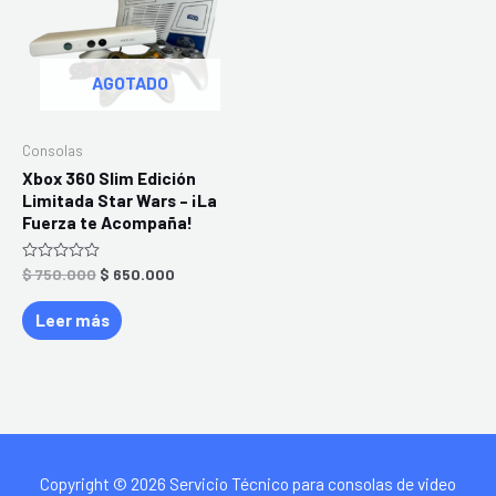
AGOTADO
Consolas
Xbox 360 Slim Edición
Limitada Star Wars – ¡La
Fuerza te Acompaña!
Valorado
$
750.000
$
650.000
en
0
de
Leer más
5
Copyright © 2026 Servicio Técnico para consolas de video