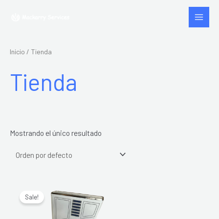
Ir
Main
al
Menu
contenido
Inicio
/ Tienda
Tienda
Mostrando el único resultado
Original
Current
price
price
Sale!
was:
is:
$ 750.000.
$ 650.000.